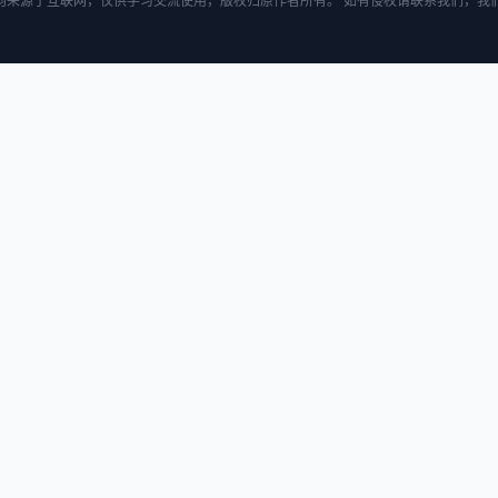
均来源于互联网，仅供学习交流使用，版权归原作者所有。 如有侵权请联系我们，我们